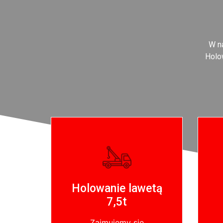
W na
Holo
Holowanie lawetą
7,5t
Zajmujemy się