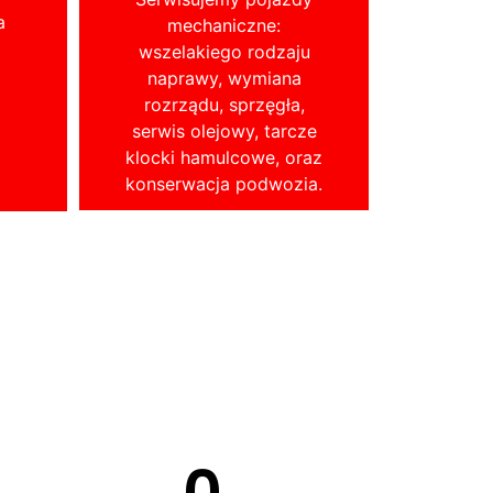
a
mechaniczne:
wszelakiego rodzaju
naprawy, wymiana
rozrządu, sprzęgła,
serwis olejowy, tarcze
klocki hamulcowe, oraz
konserwacja podwozia.