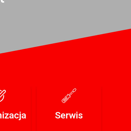
izacja
Serwis