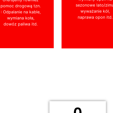
sezonowe lato/zim
pomoc drogową tzn.
wyważanie kół,
: Odpalanie na kable,
naprawa opon itd.
wymiana koła,
dowóz paliwa itd.