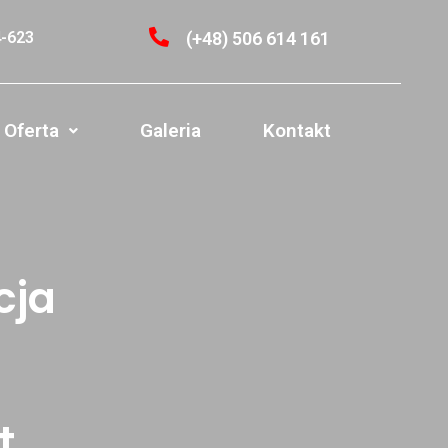
4-623
(+48) 506 614 161
Oferta
Galeria
Kontakt
cja
t