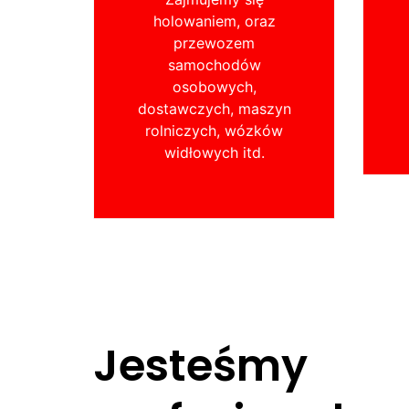
holowaniem, oraz
przewozem
samochodów
osobowych,
dostawczych, maszyn
rolniczych, wózków
widłowych itd.
Jesteśmy