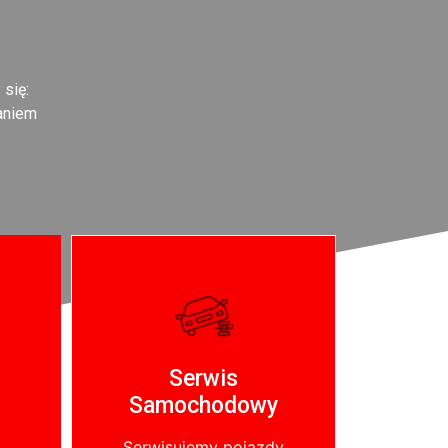
 się:
aniem
Serwis
Samochodowy
i
Serwisujemy pojazdy