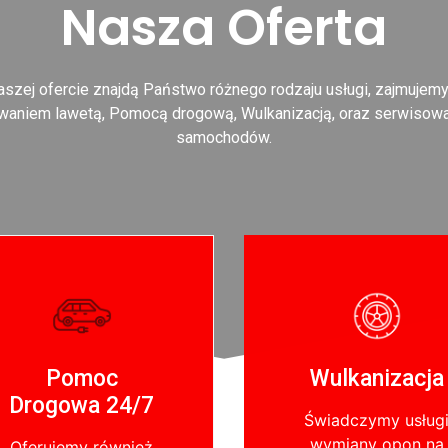
Nasza Oferta
szej ofercie znajdą Państwo różnego rodzaju usługi, zajmujemy
waniem lawetą, Pomocą drogową, Wulkanizacją, oraz serwisow
samochodów.
Pomoc
Wulkanizacja
Drogowa 24/7
Świadczymy usług
wymiany opon na
Oferujemy również